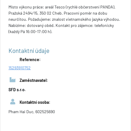
Místo výkonu práce: areál Tesco (rychlé občerstvení PANDA),
Pražská 2494/15, 350 02 Cheb. Pracovní poměr na dobu
neurčitou. Požadujeme: znalost vietnamského jazyka výhodou.
Nabízíme: dotovaný oběd. Kontakt pro zájemce: telefonicky
(každý Pá 16:00-17:00 h).
Kontaktní údaje
Reference:
15293910752
Zaměstnavatel:
SFD s.r.o.
Kontaktní osoba:
Pham Hai Duc, 602525690