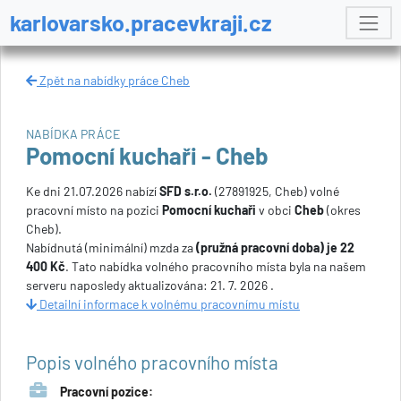
karlovarsko.pracevkraji.cz
Zpět na nabídky práce Cheb
NABÍDKA PRÁCE
Pomocní kuchaři - Cheb
Ke dni 21.07.2026 nabízí
SFD s.r.o.
(27891925, Cheb) volné
pracovní místo na pozici
Pomocní kuchaři
v obci
Cheb
(okres
Cheb).
Nabídnutá (minimální) mzda za
(pružná pracovní doba) je 22
400 Kč
. Tato nabídka volného pracovního místa byla na našem
serveru naposledy aktualizována: 21. 7. 2026 .
Detailní informace k volnému pracovnímu místu
Popis volného pracovního místa
Pracovní pozice: