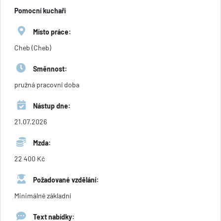
Pomocní kuchaři
Místo práce:
Cheb (Cheb)
Směnnost:
pružná pracovní doba
Nástup dne:
21.07.2026
Mzda:
22 400 Kč
Požadované vzdělání:
Minimálně základní
Text nabídky: