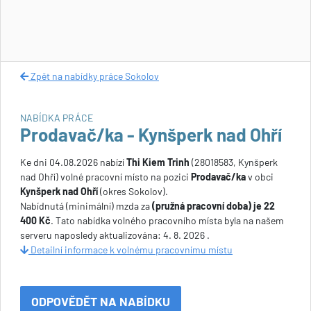
Zpět na nabídky práce Sokolov
NABÍDKA PRÁCE
Prodavač/ka - Kynšperk nad Ohří
Ke dni 04.08.2026 nabízí
Thi Kiem Trinh
(28018583, Kynšperk
nad Ohří) volné pracovní místo na pozici
Prodavač/ka
v obci
Kynšperk nad Ohří
(okres Sokolov).
Nabídnutá (minimální) mzda za
(pružná pracovní doba) je 22
400 Kč
. Tato nabídka volného pracovního místa byla na našem
serveru naposledy aktualizována: 4. 8. 2026 .
Detailní informace k volnému pracovnímu místu
ODPOVĚDĚT NA NABÍDKU